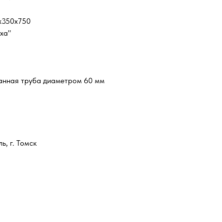
x350x750
ха"
анная труба диаметром 60 мм
ь, г. Томск