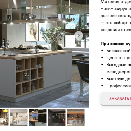
Матовая отдел
минимизируя б
долговечность,
— это выбор те
создавая стил
При заказе ку
Бесплатный
Цены от про
Выгодные ак
менеджеров
Быструю дос
Профессион
ЗАКАЗАТЬ 