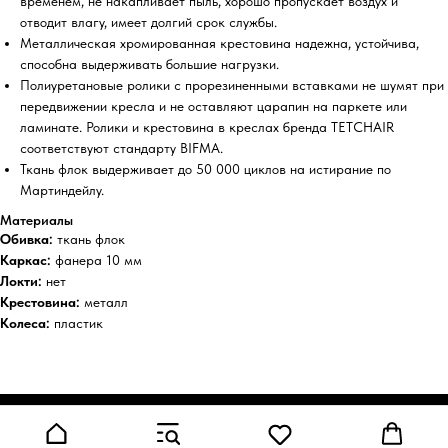
временем, не накапливает пыль, хорошо пропускает воздух и
отводит влагу, имеет долгий срок службы.
Металлическая хромированная крестовина надежна, устойчива,
способна выдерживать большие нагрузки.
Полиуретановые ролики с прорезиненными вставками не шумят при
передвижении кресла и не оставляют царапин на паркете или
ламинате. Ролики и крестовина в креслах бренда TETCHAIR
соответствуют стандарту BIFMA.
Ткань флок выдерживает до 50 000 циклов на истирание по
Мартиндейлу.
Материалы
Обивка:
ткань флок
Каркас:
фанера 10 мм
Локти:
нет
Крестовина:
металл
Колеса:
пластик
Tilda
Made on