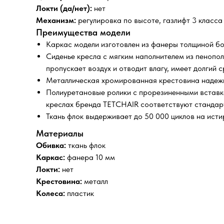
Локти (да/нет):
нет
Механизм:
регулировка по высоте,
газлифт 3 класса
Преимущества модели
Каркас модели изготовлен из фанеры толщиной бо
Сиденье кресла с мягким наполнителем из пенопол
пропускает воздух и отводит влагу, имеет долгий 
Металлическая хромированная крестовина надежн
Полиуретановые ролики с прорезиненными вставка
креслах бренда TETCHAIR соответствуют стандар
Ткань флок выдерживает до 50 000 циклов на ист
Материалы
Обивка:
ткань флок
Каркас:
фанера 10 мм
Локти:
нет
Крестовина:
металл
Колеса:
пластик