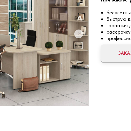
бесплатны
быструю д
гарантия д
рассрочку
профессио
ЗАКА