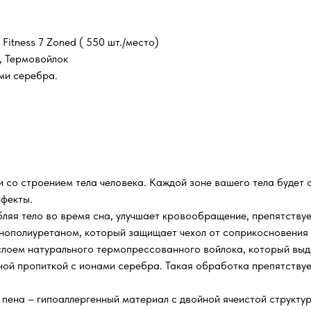
itness 7 Zoned ( 550 шт./место)
, Термовойлок
ми серебра.
и со строением тела человека. Каждой зоне вашего тела будет
ффекты.
ляя тело во время сна, улучшает кровообращение, препятствуе
нополиуретаном, который защищает чехол от соприкосновения
слоем натурального термопрессованного войлока, который выд
ьной пропиткой с ионами серебра. Такая обработка препятству
 пена – гипоаллергенный материал с двойной ячеистой структ