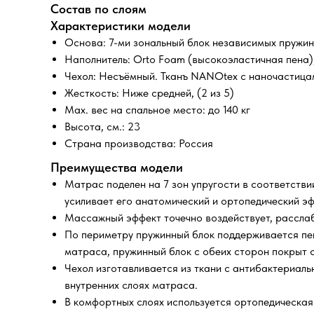
Состав по слоям
Характеристики модели
Основа: 7-ми зональный блок независимых пружин F
Наполнитель: Orto Foam (высокоэластичная пена)
Чехол: Неcъёмный. Тканъ NANOtex с наночастица
Жесткость: Ниже средней, (2 из 5)
Max. вес на спальное место: до 140 кг
Высота, см.: 23
Страна производства: Россия
Преимущества модели
Матрас поделен на 7 зон упругости в соответстви
усиливает его анатомический и ортопедический э
Массажный эффект точечно воздействует, расслаб
По периметру пружинный блок поддерживается пе
матраса, пружинный блок с обеих сторон покрыт 
Чехол изготавливается из ткани с антибактериал
внутренних слоях матраса.
В комфортных слоях используется ортопедическая