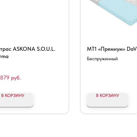
трас ASKONA S.O.U.L.
МТ1 «Премиум» DaV
rma
Беспружинный
 879
руб.
В КОРЗИНУ
В КОРЗИНУ