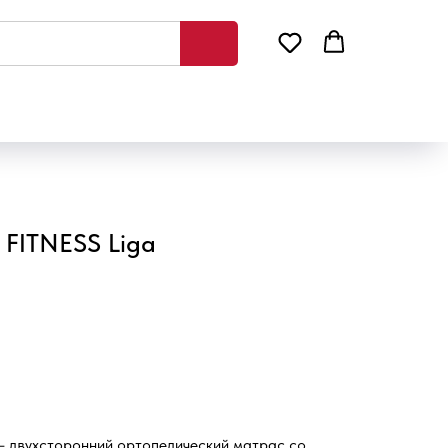
FITNESS Liga
 – двухсторонний ортопедический матрас со