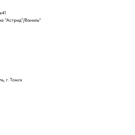
х41
а "Астрид"/Ваниль"
ь, г. Томск