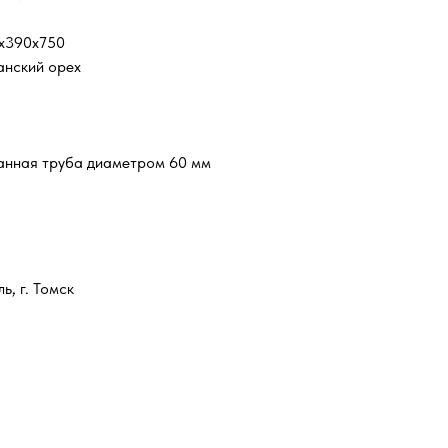
x390x750
нский орех
анная труба диаметром 60 мм
ь, г. Томск