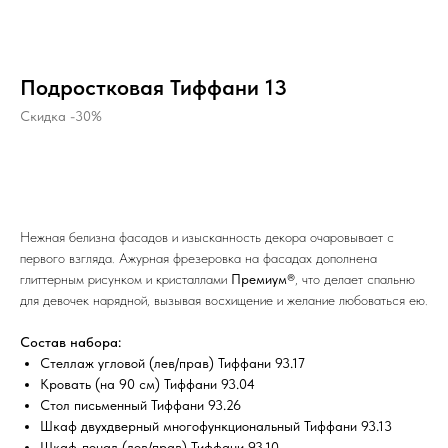
Подростковая Тиффани 13
Скидка -30%
УЗНАТЬ СТОИМОСТЬ
Нежная белизна фасадов и изысканность декора очаровывает с
первого взгляда. Ажурная фрезеровка на фасадах дополнена
глиттерным рисунком и кристаллами
Премиум®
, что делает спальню
для девочек нарядной, вызывая восхищение и желание любоваться ею.
Состав набора:
Стеллаж угловой (лев/прав) Тиффани 93.17
Кровать (на 90 см) Тиффани 93.04
Стол письменный Тиффани 93.26
Шкаф двухдверный многофункциональный Тиффани 93.13
Шкаф-пенал (лев/прав) Тиффани 93.10